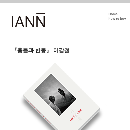
Home
how to buy
『충돌과 반동』 이갑철