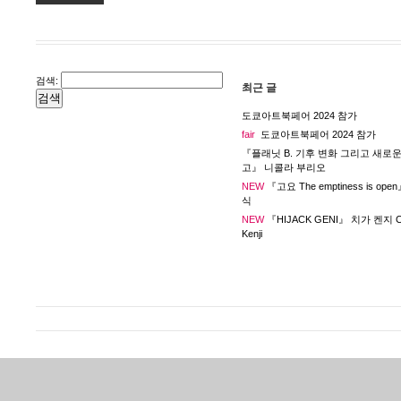
검색:
최근 글
도쿄아트북페어 2024 참가
fair
도쿄아트북페어 2024 참가
『플래닛 B. 기후 변화 그리고 새로운
고』 니콜라 부리오
NEW
『고요 The emptiness is op
식
NEW
『HIJACK GENI』 치가 켄지 C
Kenji