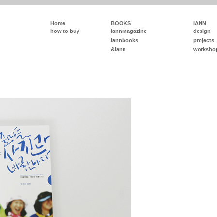
Home
BOOKS
IANN
how to buy
iannmagazine
design
iannbooks
projects
&iann
worksho