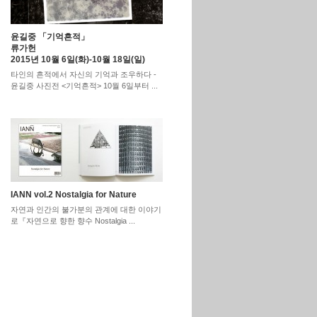
윤길중 「기억흔적」
류가헌
2015년 10월 6일(화)-10월 18일(일)
타인의 흔적에서 자신의 기억과 조우하다 -
윤길중 사진전 <기억흔적> 10월 6일부터 ...
IANN vol.2 Nostalgia for Nature
자연과 인간의 불가분의 관계에 대한 이야기
로『자연으로 향한 향수 Nostalgia ...